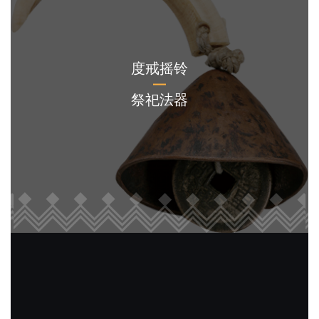
度戒摇铃
祭祀法器