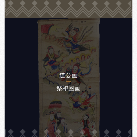
道公画
祭祀图画