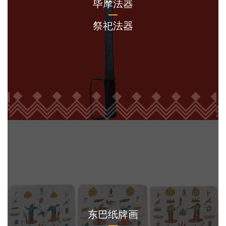
毕摩法器
祭祀法器
东巴纸牌画