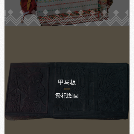
甲马板
祭祀图画