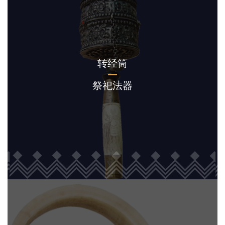
转经筒
祭祀法器