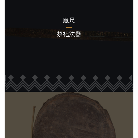
魔尺
祭祀法器