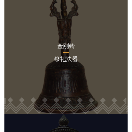
金刚铃
祭祀法器