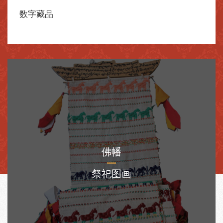
数字藏品
佛幡
祭祀图画